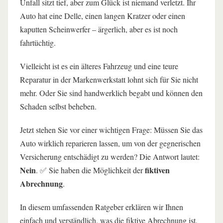
Unfall sitzt tief, aber zum Glück ist niemand verletzt. Ihr
erfolgreichen Abrechnung
Auto hat eine Delle, einen langen Kratzer oder einen
kaputten Scheinwerfer – ärgerlich, aber es ist noch
🛡️ Kürzungen der Versicherung: So wehren Sie sich
erfolgreich!
fahrtüchtig.
🚗 Wirtschaftlicher Totalschaden: Was tun, wenn die
Vielleicht ist es ein älteres Fahrzeug und eine teure
Reparatur den Wert übersteigt?
Reparatur in der Markenwerkstatt lohnt sich für Sie nicht
mehr. Oder Sie sind handwerklich begabt und können den
Fazit: Wann die fiktive Abrechnung für Sie die beste
Wahl ist
Schaden selbst beheben.
Häufig gestellte Fragen (FAQ) zur fiktiven Abrechnung
Jetzt stehen Sie vor einer wichtigen Frage: Müssen Sie das
Auto wirklich reparieren lassen, um von der gegnerischen
Versicherung entschädigt zu werden? Die Antwort lautet:
Nein
fiktiven
. ✅ Sie haben die Möglichkeit der
Abrechnung
.
In diesem umfassenden Ratgeber erklären wir Ihnen
einfach und verständlich, was die fiktive Abrechnung ist,