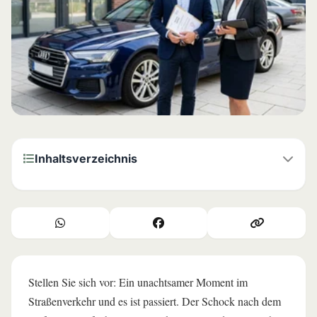
Inhaltsverzeichnis
⚖️ Fiktive Abrechnung: Was sie bedeutet und wie sie
funktioniert
🏛️ Ihre Rechte: Die Rechtsgrundlage der fiktiven
Abrechnung (§ 249 BGB)
Stellen Sie sich vor: Ein unachtsamer Moment im
💰 Welche Kosten Sie fiktiv abrechnen können
Straßenverkehr und es ist passiert. Der Schock nach dem
🔑 Das Sachverständigengutachten: Ihr Schlüssel zur