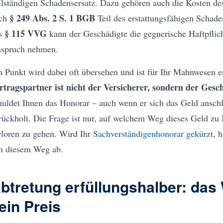
llständigen Schadensersatz. Dazu gehören auch die Kosten de
§ 249 Abs. 2 S. 1 BGB
ch
Teil des erstattungsfähigen Schad
§ 115 VVG
s
kann der Geschädigte die gegnerische Haftpflich
spruch nehmen.
n Punkt wird dabei oft übersehen und ist für Ihr Mahnwesen 
rtragspartner ist nicht der Versicherer, sondern der Gesc
huldet Ihnen das Honorar – auch wenn er sich das Geld ansch
rückholt. Die Frage ist nur, auf welchem Weg dieses Geld zu 
rloren zu gehen. Wird Ihr
Sachverständigenhonorar gekürzt
, 
n diesem Weg ab.
btretung erfüllungshalber: das
ein Preis