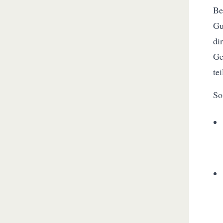
Be
Gu
di
Ge
te
So