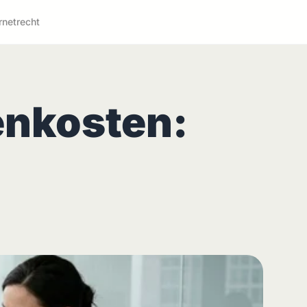
rnetrecht
enkosten: