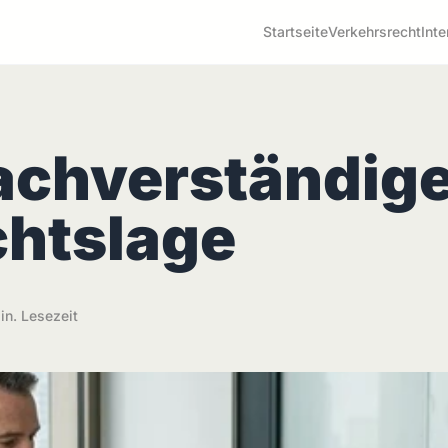
Startseite
Verkehrsrecht
Inte
achverständig
chtslage
in. Lesezeit