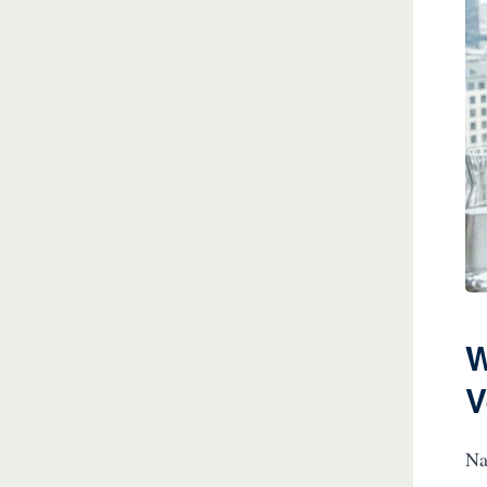
W
V
Na