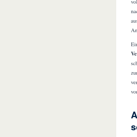
vo
na
au
An
Ei
Ve
sc
zu
ve
vo
A
s