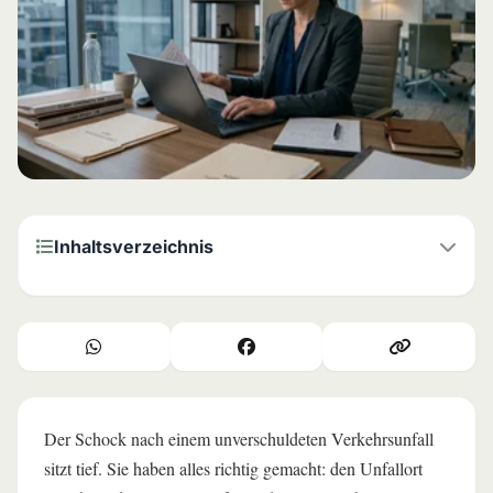
Inhaltsverzeichnis
Warum ist ein unabhängiges Gutachten nach einem
Unfall so wichtig?
Die Taktik der Versicherer: Womit werden Kürzungen
begründet?
Der Schock nach einem unverschuldeten Verkehrsunfall
⚖️ Die Rechtslage in Deutschland: Der BGH auf Ihrer
Seite
sitzt tief. Sie haben alles richtig gemacht: den Unfallort