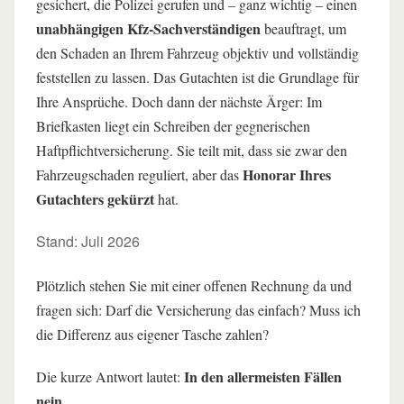
gesichert, die Polizei gerufen und – ganz wichtig – einen
Was tun, wenn die Versicherung Ihr Gutachterhonorar
unabhängigen Kfz-Sachverständigen
beauftragt, um
kürzt? So gehen Sie in 4 Schritten vor
den Schaden an Ihrem Fahrzeug objektiv und vollständig
Egal welcher Versicherer kürzt: Gelten überall dieselben
feststellen zu lassen. Das Gutachten ist die Grundlage für
Regeln?
Ihre Ansprüche. Doch dann der nächste Ärger: Im
Briefkasten liegt ein Schreiben der gegnerischen
Fazit: Lassen Sie sich nicht zum Spielball der
Versicherer machen!
Haftpflichtversicherung. Sie teilt mit, dass sie zwar den
Honorar Ihres
Fahrzeugschaden reguliert, aber das
Häufig gestellte Fragen (FAQ)
Gutachters gekürzt
hat.
Stand: Juli 2026
Plötzlich stehen Sie mit einer offenen Rechnung da und
fragen sich: Darf die Versicherung das einfach? Muss ich
die Differenz aus eigener Tasche zahlen?
In den allermeisten Fällen
Die kurze Antwort lautet:
nein.