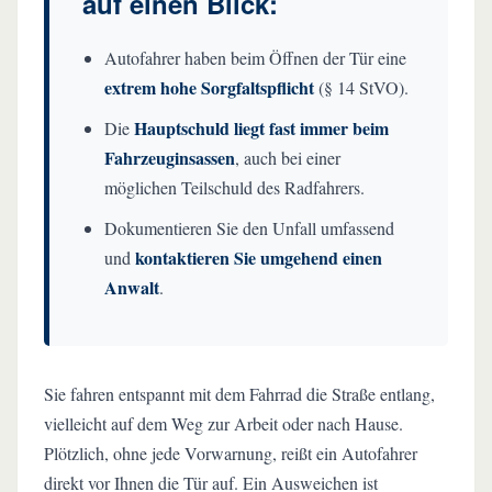
auf einen Blick:
im Überblick
Autofahrer haben beim Öffnen der Tür eine
Dooring-Unfall: Was tun? Ihre 7-Schritte-Checkliste
extrem hohe Sorgfaltspflicht
(§ 14 StVO).
Welche Schadenspositionen können Sie geltend
Hauptschuld liegt fast immer beim
Die
machen?
Fahrzeuginsassen
, auch bei einer
Fazit: Ihr Recht nach einem Türunfall
möglichen Teilschuld des Radfahrers.
Dokumentieren Sie den Unfall umfassend
Häufig gestellte Fragen (FAQ) zum Dooring-Unfall
kontaktieren Sie umgehend einen
und
Anwalt
.
Sie fahren entspannt mit dem Fahrrad die Straße entlang,
vielleicht auf dem Weg zur Arbeit oder nach Hause.
Plötzlich, ohne jede Vorwarnung, reißt ein Autofahrer
direkt vor Ihnen die Tür auf. Ein Ausweichen ist