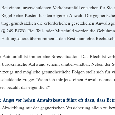
Bei einem unverschuldeten Verkehrsunfall entstehen für Sie 
Regel keine Kosten für den eigenen Anwalt: Die gegnerische
trägt grundsätzlich die erforderlichen gesetzlichen Anwaltsg
(§ 249 BGB). Bei Teil- oder Mitschuld werden die Gebühren 
Haftungsquote übernommen – den Rest kann eine Rechtssch
n Autounfall ist immer eine Stresssituation. Das Blech ist verb
r bürokratische Aufwand scheint unüberwindbar. Neben der S
hrzeugs und mögliche gesundheitliche Folgen stellt sich für v
tscheidende Frage: "Wenn ich mir jetzt einen Anwalt nehme,
wer bezahlt das eigentlich?"
e Angst vor hohen Anwaltskosten führt oft dazu, dass Bet
e Abwicklung mit der gegnerischen Versicherung allein zu bewä