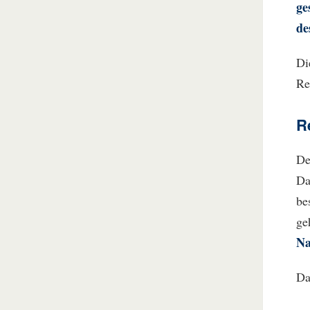
ge
de
Di
Re
R
De
Da
be
ge
Na
Da