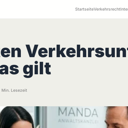
Startseite
Verkehrsrecht
Inte
en Verkehrsunf
as gilt
 Min. Lesezeit