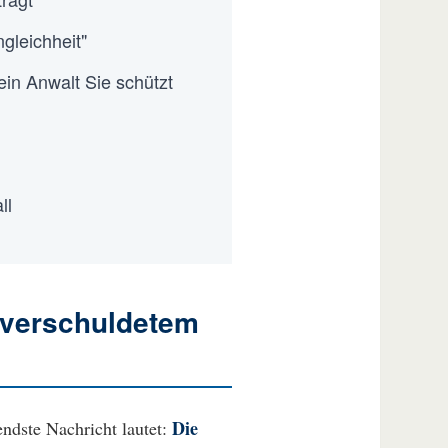
gleichheit"
in Anwalt Sie schützt
ll
unverschuldetem
Die
endste Nachricht lautet: