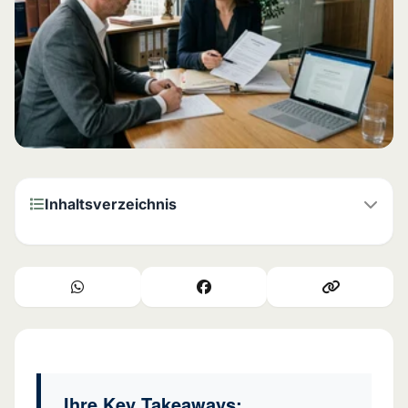
Inhaltsverzeichnis
⚖️ Was genau ist Schmerzensgeld und warum gibt es
das?
💡 So wird die Höhe Ihres Schmerzensgeldes berechnet
✅ Aktuelle Schmerzensgeldtabelle für Knochenbrüche:
Was Gerichte entschieden haben
Ihre Key Takeaways:
✅ Ihren Anspruch durchsetzen: So gehen Sie Schritt für