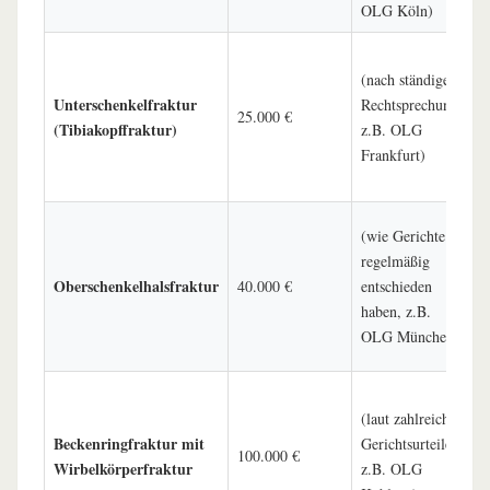
OLG Köln)
l
K
(nach ständiger
m
Unterschenkelfraktur
Rechtsprechung,
M
25.000 €
(Tibiakopffraktur)
z.B. OLG
K
Frankfurt)
v
B
E
(wie Gerichte
H
regelmäßig
d
Oberschenkelhalsfraktur
40.000 €
entschieden
G
haben, z.B.
S
OLG München)
B
S
(laut zahlreicher
n
Beckenringfraktur mit
Gerichtsurteile,
l
100.000 €
Wirbelkörperfraktur
z.B. OLG
d