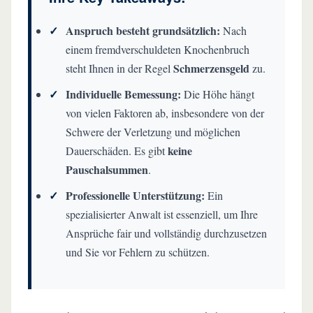
Schritt vor
✓
Anspruch besteht grundsätzlich:
Nach
❌ Häufige Fehler, die Sie vermeiden sollten
einem fremdverschuldeten Knochenbruch
Schmerzensgeld
steht Ihnen in der Regel
zu.
💡 Fazit: Ihr Weg zur fairen Entschädigung
✓
Individuelle Bemessung:
Die Höhe hängt
FAQ zum Schmerzensgeld bei Knochenbrüchen
von vielen Faktoren ab, insbesondere von der
Schwere der Verletzung und möglichen
keine
Dauerschäden. Es gibt
Pauschalsummen
.
✓
Professionelle Unterstützung:
Ein
spezialisierter Anwalt ist essenziell, um Ihre
Ansprüche fair und vollständig durchzusetzen
und Sie vor Fehlern zu schützen.