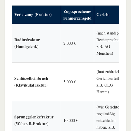
Zugesprochenes
B
Verletzung (Fraktur)
Gericht
Schmerzensgeld
F
E
(nach ständiger
k
Radiusfraktur
Rechtsprechung,
2.000 €
m
(Handgelenk)
z.B. AG
A
München)
W
O
(laut zahlreicher
e
Schlüsselbeinbruch
Gerichtsurteile,
5.000 €
A
(Klavikulafraktur)
z.B. OLG
l
Hamm)
B
(wie Gerichte
O
regelmäßig
(
Sprunggelenksfraktur
10.000 €
entschieden
l
(Weber-B-Fraktur)
haben, z.B.
E