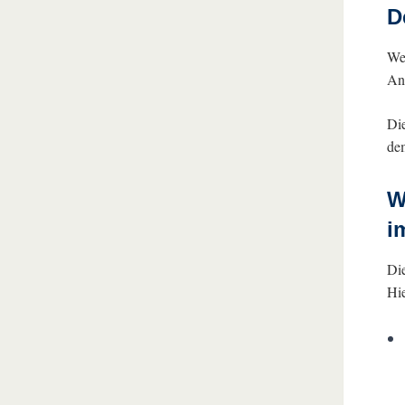
D
We
An
Die
de
W
i
Die
Hie