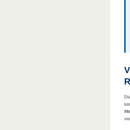
V
R
Die
um 
St
zue