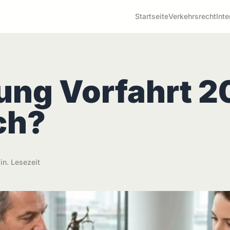
Startseite
Verkehrsrecht
Inte
zung Vorfahrt 
ich?
in. Lesezeit